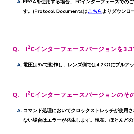
2
FPGAを使用する場合、I
Cインターフェースでのご使
す。(
Protocol Documents
は
こちら
よりダウンロ
2
Q. I
Cインターフェースバージョンを3.
電圧は5Vで動作し、レンズ側では4.7KΩにプル
2
Q. I
Cインターフェースバージョンのそ
コマンド処理においてクロックストレッチが使用さ
ない場合はエラーが発生します。現在、ほとんどの