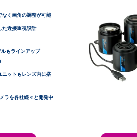
でなく画角の調整が可能
した近接重視設計
デルもラインアップ
)
ユニットもレンズ内に搭
可能カメラを各社続々と開発中