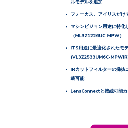
ルモデルを追加
フォーカス、アイリスだけ
マシンビジョン用途に特化
（ML3Z1226UC-MPW）
ITS用途に最適化されたモ
(VL3Z2533UM6C-MPWIR
IRカットフィルターの挿抜
載可能
LensConnectと接続