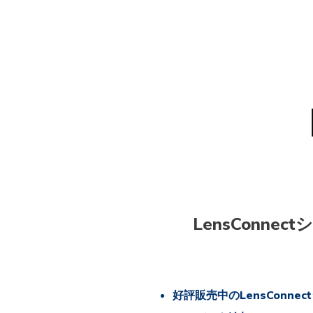
LensConn
好評販売中のLensConn